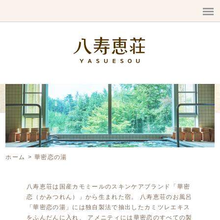
ホーム
華密恋の湯
八寿恵荘は国産カモミールのスキンケアブランド「華密
恋（かみつれん）」から生まれた宿。 八寿恵荘のお風呂
「華密恋の湯」には独自製法で抽出したカミツレエキス
をふんだんに入れ、 アメニティには華密恋のすべての製