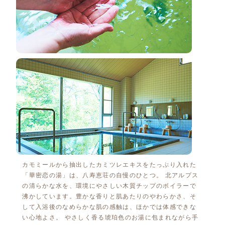
カモミールから抽出したカミツレエキスをたっぷり入れた
「華密恋の湯」は、八寿恵荘の自慢のひとつ。 北アルプス
の清らかな水を、環境にやさしい木質チップのボイラーで
沸かしています。豊かな香りと肌あたりのやわらかさ、そ
して入浴後のなめらかな肌の感触は、ほかでは体感できな
い心地よさ。 やさしく香る琥珀色のお湯に包まれながら手