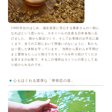
1980年台のはじめ、減反政策に苦心する農家さんの一助に
なればという思いから、カモミールの生産を日本各地へ広
げました。 畑から製品づくり、そしてお客様のお手元に届
くまで、全ての工程において間違いのないように、私たち
は一貫した体制を守っています。 当時から変わらず手間ひ
まと愛情をたっぷり掛けてカモミールを作り続けてくださ
る皆さまのお蔭で、今もこの場所はカミツレの里としてあ
り続けられるのです。
■
心もほぐれる濃厚な「華密恋の湯」